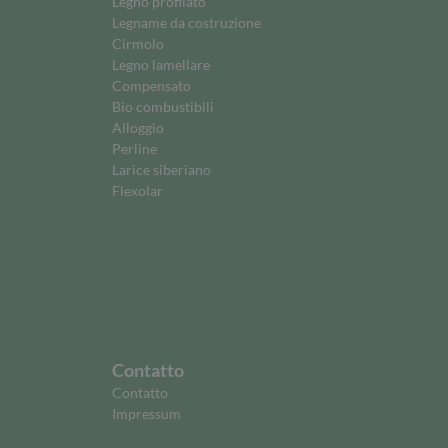
Legno profilato
Legname da costruzione
Cirmolo
Legno lamellare
Compensato
Bio combustibili
Alloggio
Perline
Larice siberiano
Flexolar
Contatto
Contatto
Impressum