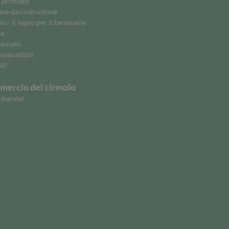
 profilato
me da costruzione
o- Il legno per il benessere
ne
ensato
ombustibili
lli
ercio del cirmolo
nhandel