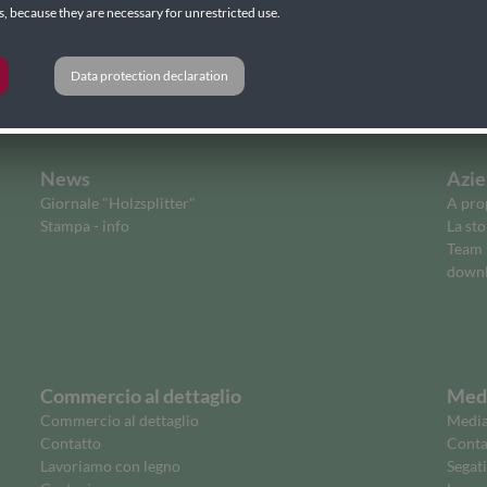
es, because they are necessary for unrestricted use.
Data protection declaration
News
Azie
Giornale "Holzsplitter"
A prop
Stampa - info
La sto
Team
downl
Commercio al dettaglio
Medi
Commercio al dettaglio
Media
Contatto
Contat
Lavoriamo con legno
Segati