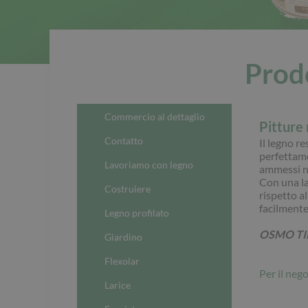
Prodo
Commercio al dettaglio
Pitture 
Contatto
Il legno r
perfettame
Lavoriamo con legno
ammessi ne
Con una la
Costruiere
rispetto a
facilmente
Legno profilato
OSMO TIN
Giardino
Flexolar
Per il nego
Larice