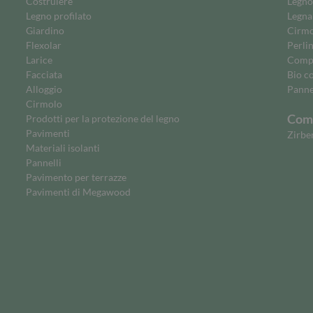
Costruiere
Legno
Legno profilato
Legna
Giardino
Cirmol
Flexolar
Perli
Larice
Comp
Facciata
Bio c
Alloggio
Panne
Cirmolo
Comm
Prodotti per la protezione del legno
Pavimenti
Zirbe
Materiali isolanti
Pannelli
Pavimento per terrazze
Pavimenti di Megawood