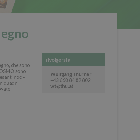
 legno
rivolgersi a
legno, che sono
 di OSMO sono
Wolfgang Thurner
esanti nocivi
+43 660 84 82 802
ri quadri
wt@thu.at
ovate