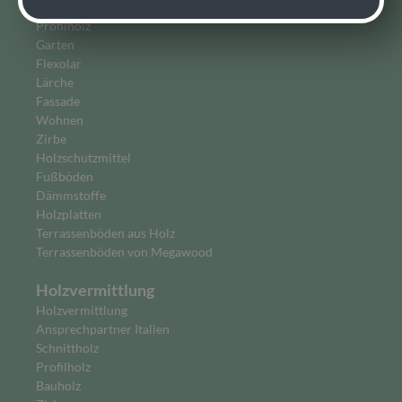
Bauen
Profilholz
Garten
Flexolar
Lärche
Fassade
Wohnen
Zirbe
Holzschutzmittel
Fußböden
Dämmstoffe
Holzplatten
Terrassenböden aus Holz
Terrassenböden von Megawood
Holzvermittlung
Holzvermittlung
Ansprechpartner Italien
Schnittholz
Profilholz
Bauholz