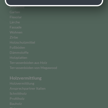
Bauen
Profilholz
Garten
Flexolar
Lärche
Fassade
Wohnen
Zirbe
Holzschutzmittel
Fußböden
Dämmstoffe
Holzplatten
Terrassenböden aus Holz
Terrassenböden von Megawood
Holzvermittlung
Holzvermittlung
Ansprechpartner Italien
Schnittholz
Profilholz
Bauholz