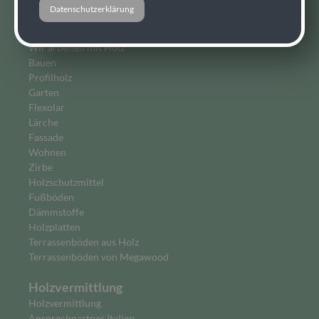
Regionaler Holzfachmarkt
Datenschutzerklärung
Regionaler Holzfachmarkt
Ansprechpartner Österreich
Wir arbeiten mit Holz
Bauen
Profilholz
Garten
Flexolar
Lärche
Fassade
Wohnen
Zirbe
Holzschutzmittel
Fußböden
Dämmstoffe
Holzplatten
Terrassenböden aus Holz
Terrassenböden von Megawood
Holzvermittlung
Holzvermittlung
Ansprechpartner Italien