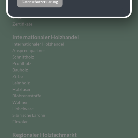
Datenschutzerklärung
Über uns
Geschichte
Team
Zertifikate
Internationaler Holzhandel
Internationaler Holzhandel
Ansprechpartner
Schnittholz
Profilholz
Bauholz
Zirbe
Leimholz
Holzfaser
Biobrennstoffe
Wohnen
Hobelware
Sibirische Lärche
Flexolar
Regionaler Holzfachmarkt