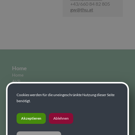
+43/660 84 82 805
gw@thu.at
Home
Home
AVB
AGBs
Grundsatzerklärung
Cookies werden für die uneingeschränkte Nutzung dieser Seite
benötigt.
News
Holzsplitter
Akzeptieren
Ablehnen
Presse-Info
Unternehmen