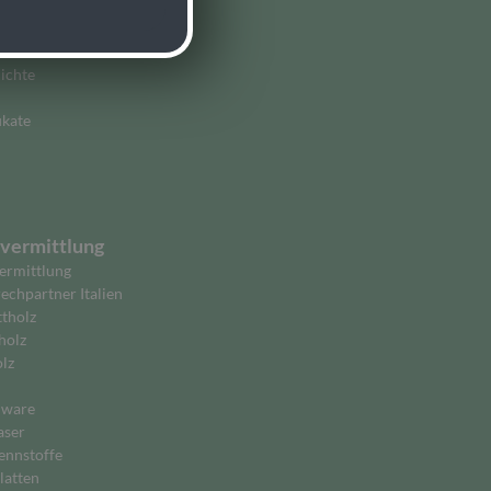
ernehmen
uns
ichte
ikate
vermittlung
ermittlung
echpartner Italien
ttholz
holz
lz
lware
aser
ennstoffe
latten