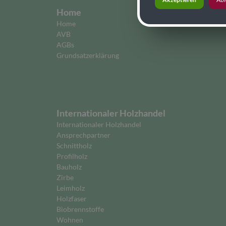
Home
Home
AVB
AGBs
Grundsatzerklärung
Internationaler Holzhandel
Internationaler Holzhandel
Ansprechpartner
Schnittholz
Profilholz
Bauholz
Zirbe
Leimholz
Holzfaser
Biobrennstoffe
Wohnen