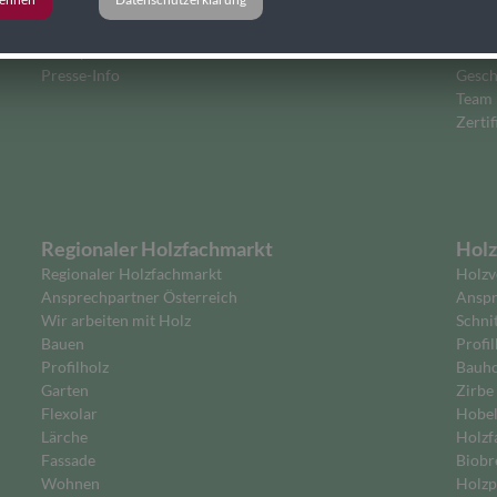
News
Unt
Holzsplitter
Über 
Presse-Info
Gesch
Team
Zertif
Regionaler Holzfachmarkt
Holz
Regionaler Holzfachmarkt
Holzv
Ansprechpartner Österreich
Anspr
Wir arbeiten mit Holz
Schni
Bauen
Profil
Profilholz
Bauho
Garten
Zirbe
Flexolar
Hobe
Lärche
Holzf
Fassade
Biobr
Wohnen
Holzp