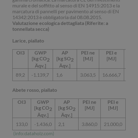
murale e del soffitto al senso di EN 14915:2013 e la
marcatura di pannelli per pavimento al senso di EN
14342:2013 è obbligatoria dal 08.08.2015.
Valutazione ecologica dettagliata (Riferite: a
tonnellata secca)
Larice, piallato
OI3
GWP
AP
PEI ne
PEI e
EP
[kg CO
[kg SO
[MJ]
[MJ]
[kg P
2
2
Äqv.]
Äqv.]
Äqv.
89,2
-1.139,7
1,6
3.063,5
16.666,7
0,3
Abete rosso, piallato
OI3
GWP
AP
PEI ne
PEI e
E
[kg CO
[kg SO
[MJ]
[MJ]
[kg 
2
2
Äqv.]
Äqv.]
Äqv
133,0
-1.436,0
2,1
3.860,0
21.000,0
0,4
(info:dataholz.com)