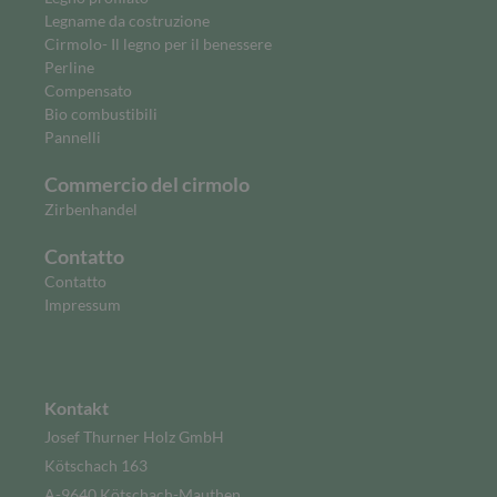
Legname da costruzione
Cirmolo- Il legno per il benessere
Perline
Compensato
Bio combustibili
Pannelli
Commercio del cirmolo
Zirbenhandel
Contatto
Contatto
Impressum
Kontakt
Josef Thurner Holz GmbH
Kötschach 163
A-9640 Kötschach-Mauthen