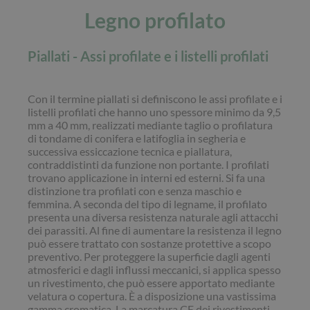
Legno profilato
Piallati - Assi profilate e i listelli profilati
Con il termine piallati si definiscono le assi profilate e i
listelli profilati che hanno uno spessore minimo da 9,5
mm a 40 mm, realizzati mediante taglio o profilatura
di tondame di conifera e latifoglia in segheria e
successiva essiccazione tecnica e piallatura,
contraddistinti da funzione non portante. I profilati
trovano applicazione in interni ed esterni. Si fa una
distinzione tra profilati con e senza maschio e
femmina. A seconda del tipo di legname, il profilato
presenta una diversa resistenza naturale agli attacchi
dei parassiti. Al fine di aumentare la resistenza il legno
può essere trattato con sostanze protettive a scopo
preventivo. Per proteggere la superficie dagli agenti
atmosferici e dagli influssi meccanici, si applica spesso
un rivestimento, che può essere apportato mediante
velatura o copertura. È a disposizione una vastissima
gamma cromatica. La marcatura CE dei rivestimenti