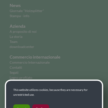
News
Giornale "Holzsplitter"
Stampa - info
Azienda
A proposito di noi
La storia
Team
downloadcenter
Commercio internazionale
Commercio Internazionale
Contatti
Segati
Legno profilato
Legname da costruzione
Cirmolo
This website utilizes cookies, because they are necessary for
Legno lamellare
unrestricted use.
Compensato
Bio combustibili
Alloggio