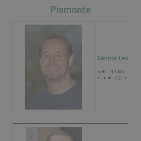
Piemonte
Gernot Lesiak
cell:
+43 660-84 82
e-mail:
gl@thu.at