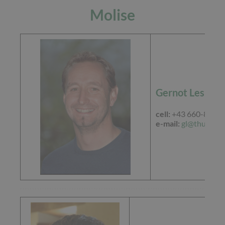
Molise
Gernot Lesiak
cell:
+43 660-84 82
e-mail:
gl@thu.at