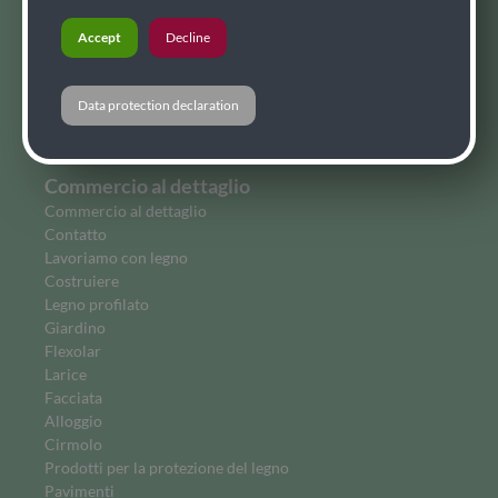
Compensato
Accept
Decline
Bio combustibili
Alloggio
Perline
Data protection declaration
Larice siberiano
Flexolar
Commercio al dettaglio
Commercio al dettaglio
Contatto
Lavoriamo con legno
Costruiere
Legno profilato
Giardino
Flexolar
Larice
Facciata
Alloggio
Cirmolo
Prodotti per la protezione del legno
Pavimenti