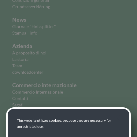
Condizioni generali
Grundsatzerklärung
News
Giornale "Holzsplitter"
Stampa - info
Azienda
A proposito di noi
La storia
Team
downloadcenter
Commercio internazionale
Commercio Internazionale
Contatti
Segati
Legno profilato
Legname da costruzione
This website utilizes cookies, because they are necessary for
Cirmolo
unrestricted use.
Legno lamellare
Compensato