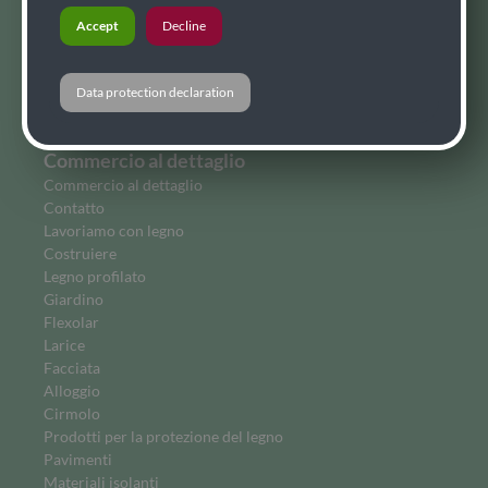
Bio combustibili
Accept
Decline
Alloggio
Perline
Larice siberiano
Data protection declaration
Flexolar
Commercio al dettaglio
Commercio al dettaglio
Contatto
Lavoriamo con legno
Costruiere
Legno profilato
Giardino
Flexolar
Larice
Facciata
Alloggio
Cirmolo
Prodotti per la protezione del legno
Pavimenti
Materiali isolanti