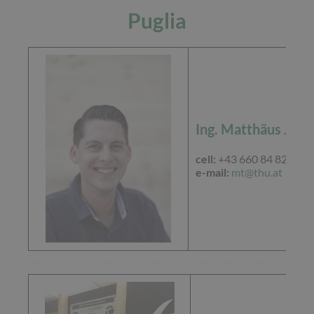
Puglia
Ing. Matthäus J. T
cell:
+43 660 84 82 815
e-mail:
mt@thu.at