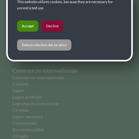
This website utilizes cookies, because they are necessary for
News
unrestricted use.
Giornale "Holzsplitter"
Stampa - info
Accept
Decline
Azienda
A proposito di noi
La storia
Data protection declaration
Team
downloadcenter
Commercio internazionale
Commercio Internazionale
Contatti
Segati
Legno profilato
Legname da costruzione
Cirmolo
Legno lamellare
Compensato
Bio combustibili
Alloggio