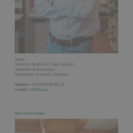
zona:
Trentino-Südtirol, Friaul-Julisch
Venetien, Kampanien,
Slowenien, Kroatien, Spanien
mobile:
+43 660 848 28 15
e-mail:
mt@thu.at
Bernd Kristler